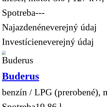
Spotreba
---
Najazdené
neverejný údaj
Investície
neverejný údaj
Buderus
benzín / LPG (prerobené), m
Spotreba
19,86 l