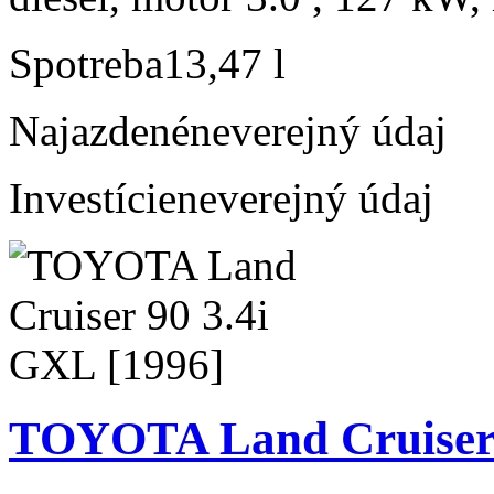
Spotreba
13,47 l
Najazdené
neverejný údaj
Investície
neverejný údaj
TOYOTA Land Cruiser 