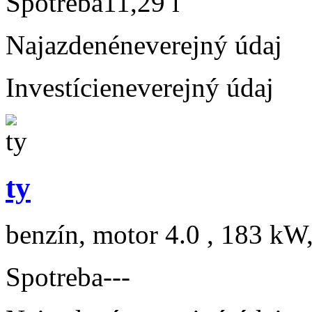
Spotreba
11,29 l
Najazdené
neverejný údaj
Investície
neverejný údaj
ty
benzín, motor 4.0 , 183 kW,
Spotreba
---