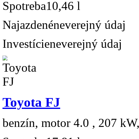
Spotreba
10,46 l
Najazdené
neverejný údaj
Investície
neverejný údaj
Toyota FJ
benzín, motor 4.0 , 207 kW,