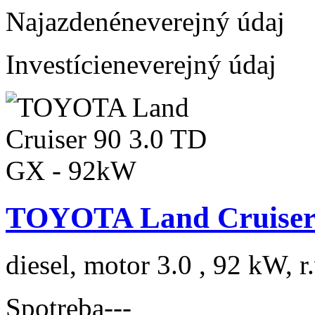
Najazdené
neverejný údaj
Investície
neverejný údaj
TOYOTA Land Cruiser 
diesel, motor 3.0 , 92 kW, r
Spotreba
---