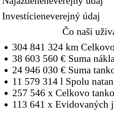
Najazdené
neverejný údaj
Investície
neverejný údaj
Čo naši uživ
304 841 324 km
Celkovo
38 603 560 €
Suma nákl
24 946 030 €
Suma tank
11 579 314 l
Spolu nata
257 546 x
Celkovo tanko
113 641 x
Evidovaných j