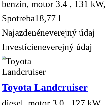
benzín, motor 3.4 , 131 kW,
Spotreba
18,77 l
Najazdené
neverejný údaj
Investície
neverejný údaj
Toyota Landcruiser
diesel, motor 3.0 , 127 kW, 