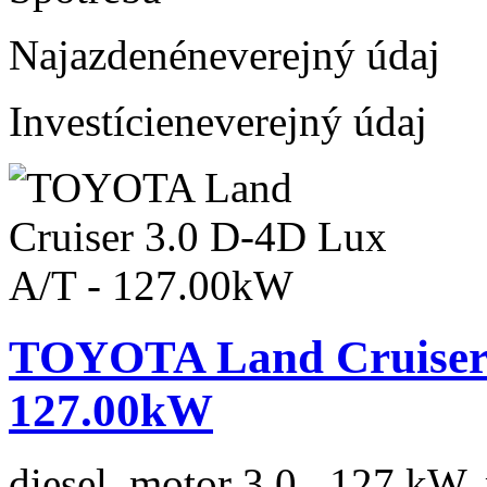
Najazdené
neverejný údaj
Investície
neverejný údaj
TOYOTA Land Cruiser 
127.00kW
diesel, motor 3.0 , 127 kW, 