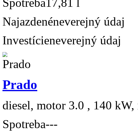
Spotreba
17,81 l
Najazdené
neverejný údaj
Investície
neverejný údaj
Prado
diesel, motor 3.0 , 140 kW, 
Spotreba
---