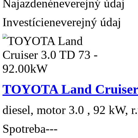
Najazdené
neverejný údaj
Investície
neverejný údaj
TOYOTA Land Cruiser 
diesel, motor 3.0 , 92 kW, r
Spotreba
---