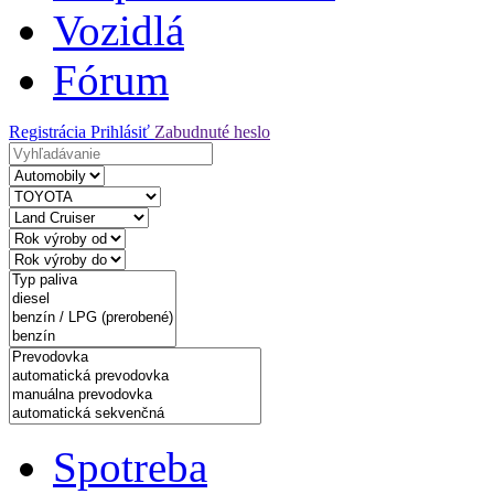
Vozidlá
Fórum
Registrácia
Prihlásiť
Zabudnuté heslo
Spotreba