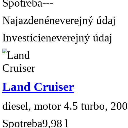
Spotreba
---
Najazdené
neverejný údaj
Investície
neverejný údaj
Land Cruiser
diesel, motor 4.5 turbo, 200
Spotreba
9,98 l